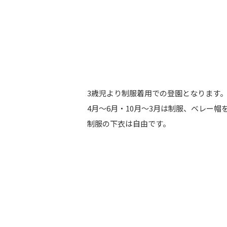
3歳児より制服着用での登園となります
4月～6月・10月～3月は制服、ベレー帽
制服の下衣は自由です。